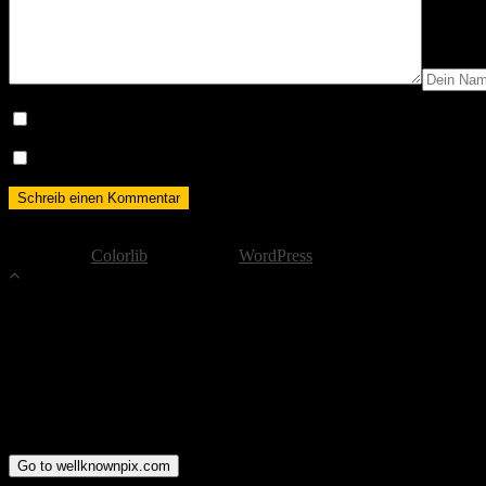
Name, E-Mail-Adresse und Website in diesem Browser für meine
Benachrichtige mich über neue Beiträge via E-Mail.
Copyright by well-known pix
Theme von
Colorlib
Powered by
WordPress
Go to wellknownpix.com