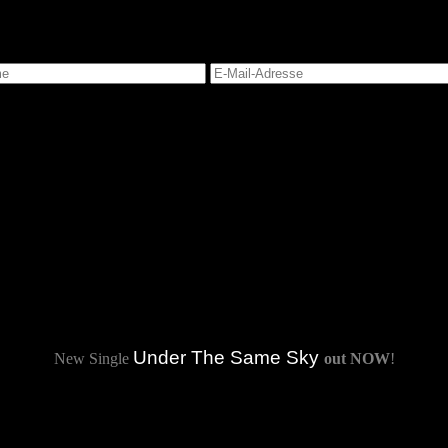
n nächsten Kommentar speichern.
Under The Same Sky
New Single
out NOW
!