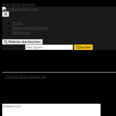
Zum Inhalt springen
Home
Datenschutzerklärung
Impressum
Website durchsuchen
Suchen nach:
Suchen
cropped-neues-mlogo.jpg
cropped-neues-mlogo.jpg
Schreibe einen Kommentar
Deine E-Mail-Adresse wird nicht veröffentlicht.